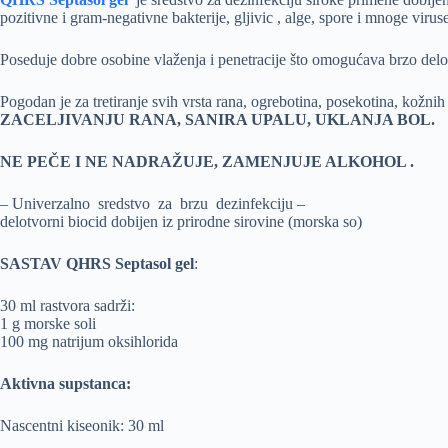
pozitivne i gram-negativne bakterije, gljivic , alge, spore i mnoge viruse
Poseduje dobre osobine vlaženja i penetracije što omogućava brzo delov
Pogodan je za tretiranje svih vrsta rana, ogrebotina, posekotina, kožni
ZACELJIVANJU RANA, SANIRA UPALU, UKLANJA BOL.
NE PEČE I NE NADRAŽUJE, ZAMENJUJE ALKOHOL .
– Univerzalno sredstvo za brzu dezinfekciju –
delotvorni biocid dobijen iz prirodne sirovine (morska so)
SASTAV QHRS Septasol gel
:
30 ml rastvora sadrži:
1 g morske soli
100 mg natrijum oksihlorida
Aktivna supstanca:
Nascentni kiseonik: 30 ml