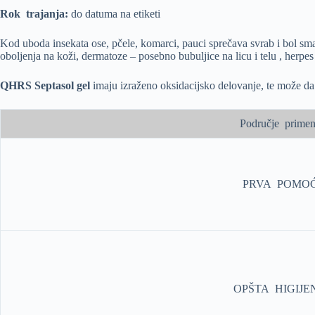
Rok trajanja:
do datuma na etiketi
Kod uboda insekata ose, pčele, komarci, pauci sprečava svrab i bol smanj
oboljenja na koži, dermatoze – posebno bubuljice na licu i telu , herpes
QHRS Septasol gel
imaju izraženo oksidacijsko delovanje, te može da 
Područje prime
PRVA POMO
OPŠTA HIGIJE