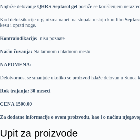
Najbrže delovanje
QHRS Septasol gel
postiže se korišćenjem nerazređ
Kod detoksikacije organizma naneti na stopala u sloju kao film
Septaso
kesu i oprati noge.
Kontraindikacije:
nisu poznate
Način čuvanja:
Na tamnom i hladnom mestu
NAPOMENA:
Delotvornost se smanjuje ukoliko se proizvod izlaže delovanju Sunca k
Rok trajanja: 30 meseci
CENA 1500.00
Za dodatne informacije o ovom proizvodu, kao i o načinu njegovo