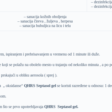
– dezinfekcij
– dezinfekcij
– sanacija kožnih oboljenja
– sanacija čireva , žuljeva , herpesa
– sanacija bubuljica na licu i telu
em, ispiranjem i prebrisavanjem u vremenu od 1 minute ili duže.
ze koji se polažu na obolelo mesto u trajanju od nekoliko minuta , a po po
 prskajući u obliku aerosola ( sprej ).
 na „ oksidanse“
QHRS Septasol gel
se koristi razređene u odnosu: 1 d
dom.
m što se prvo upotrebljavaja
QHRS Septasol gel.