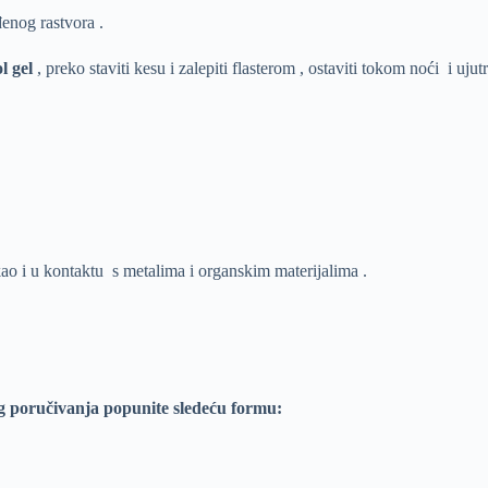
enog rastvora .
l gel
, preko staviti kesu i zalepiti flasterom , ostaviti tokom noći i ujut
ao i u kontaktu s metalima i organskim materijalima .
g poručivanja popunite sledeću formu: