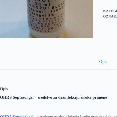
KATEG
OZNAK
Opis
Opis
QHRS Septasol gel – sredstvo za dezinfekciju široke primene
QHRS Septasol gel
je sredstvo za dezinfekciju široke primene dobije