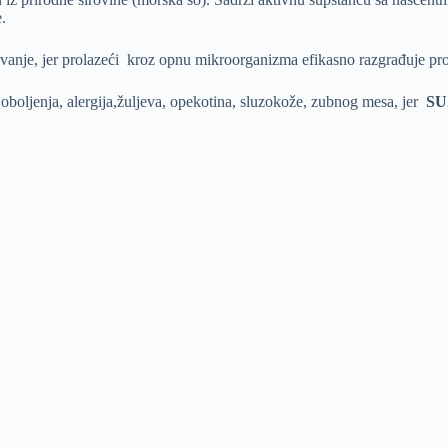
.
anje, jer prolazeći kroz opnu mikroorganizma efikasno razgrađuje proto
h oboljenja, alergija,žuljeva, opekotina, sluzokože, zubnog mesa, jer
SU