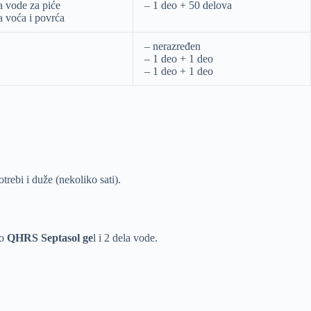
a vode za piće
– 1 deo + 50 delova
a voća i povrća
– nerazređen
– 1 deo + 1 deo
– 1 deo + 1 deo
trebi i duže (nekoliko sati).
eo
QHRS Septasol ge
l i 2 dela vode.