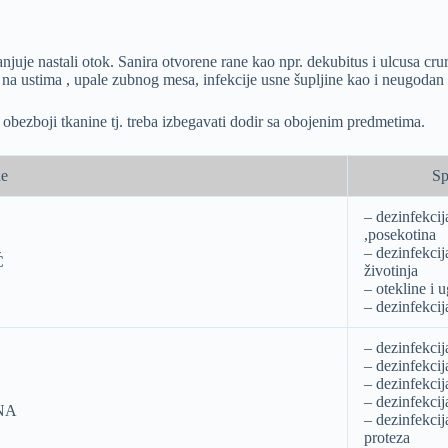
uje nastali otok. Sanira otvorene rane kao npr. dekubitus i ulcusa cruri
 na ustima , upale zubnog mesa, infekcije usne šupljine kao i neugodan m
obezboji tkanine tj. treba izbegavati dodir sa obojenim predmetima.
ne
Sp
– dezinfekcij
,posekotina
– dezinfekci
Ć
životinja
– otekline i 
– dezinfekci
– dezinfekcij
– dezinfekcij
– dezinfekcij
– dezinfekcija
NA
– dezinfekcij
proteza