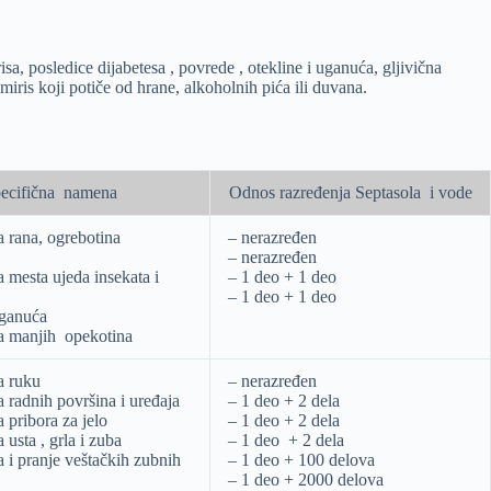
sa, posledice dijabetesa , povrede , otekline i uganuća, gljivična
iris koji potiče od hrane, alkoholnih pića ili duvana.
ecifična namena
Odnos razređenja Septasola i vode
a rana, ogrebotina
– nerazređen
– nerazređen
ja mesta ujeda insekata i
– 1 deo + 1 deo
– 1 deo + 1 deo
uganuća
ja manjih opekotina
a ruku
– nerazređen
a radnih površina i uređaja
– 1 deo + 2 dela
a pribora za jelo
– 1 deo + 2 dela
 usta , grla i zuba
– 1 deo + 2 dela
a i pranje veštačkih zubnih
– 1 deo + 100 delova
– 1 deo + 2000 delova