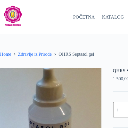
Skip
to
content
POČETNA
KATALOG
Home
Zdravlje iz Prirode
QHRS Septasol gel
QHRS Se
1.500,0
QHRS
Septasol
gel
količina