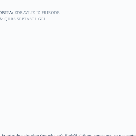
ORIJA:
ZDRAVLJE IZ PRIRODE
A:
QHRS SEPTASOL GEL
n iz prirodne sirovine (morska so). Sadrži aktivnu supstancu sa nascen