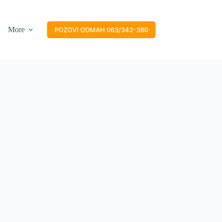
More
POZOVI ODMAH 063/342-380