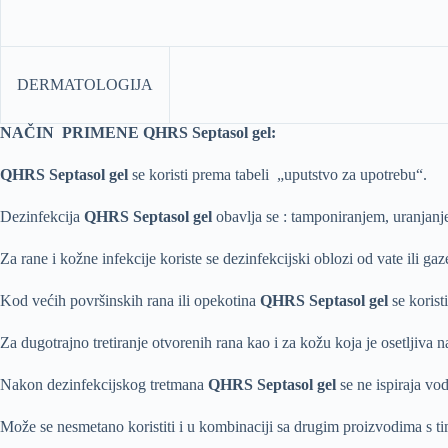
DERMATOLOGIJA
NAČIN PRIMENE QHRS Septasol gel:
QHRS Septasol gel
se koristi prema tabeli „uputstvo za upotrebu“.
Dezinfekcija
QHRS Septasol gel
obavlja se : tamponiranjem, uranjanj
Za rane i kožne infekcije koriste se dezinfekcijski oblozi od vate ili ga
Kod većih površinskih rana ili opekotina
QHRS Septasol gel
se koristi
Za dugotrajno tretiranje otvorenih rana kao i za kožu koja je osetljiva
Nakon dezinfekcijskog tretmana
QHRS Septasol gel
se ne ispiraja vo
Može se nesmetano koristiti i u kombinaciji sa drugim proizvodima s ti